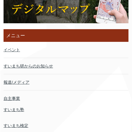
メニュー
イベント
すいまち研からのお知らせ
報道/メディア
自主事業
すいまち塾
すいまち検定