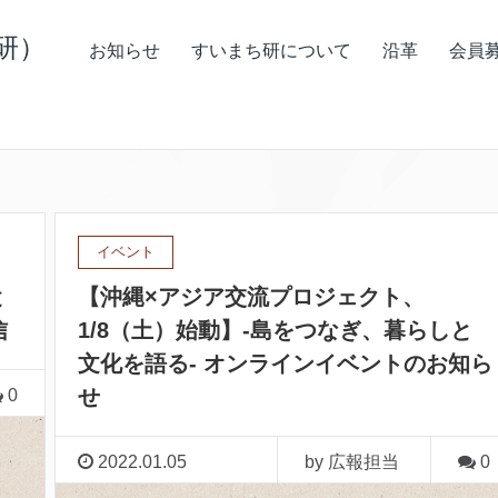
研）
お知らせ
すいまち研について
沿革
会員
イベント
と
【沖縄×アジア交流プロジェクト、
信
1/8（土）始動】-島をつなぎ、暮らしと
文化を語る- オンラインイベントのお知ら
せ
0
2022.01.05
by 広報担当
0